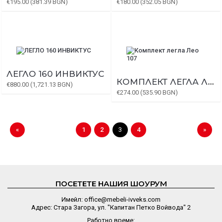
€195.00 (381.39 BGN)
€180.00 (352.05 BGN)
ЛЕГЛО 160 ИНВИКТУС
КОМПЛЕКТ ЛЕГЛА ЛЕО 107
€880.00 (1,721.13 BGN)
€274.00 (535.90 BGN)
«
1
2
3
4
»
ПОСЕТЕТЕ НАШИЯ ШОУРУМ
Имейл: office@mebeli-ivveks.com
Адрес: Стара Загора, ул. "Капитан Петко Войвода" 2
Работно време: