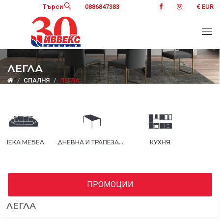
Търси
0886847383
€ EUR
ЛЕГЛА
СПАЛНЯ
ЛЕГЛА
Л
ДНЕВНА И ТРАПЕЗАРИЯ
КУХНЯ
СПАЛНЯ
ПРОМОЦИИ
ЛЕГЛА