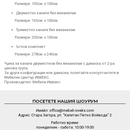
Размери: 105см. х 100см.
Двуместно канапе без механизъм
Размери: 165см. х 100см.
Триместно канапе без механизъм
Размери: 205см. х 100см.
Ъглов комплект
Размери: 278см. х 240см.
*цена за канапе двуместном без механизъм с дамаска от 2-ра
ценова група.
За други конфигурации или дамаски, попитайте консултантите в
Мебелен Център ИВВЕКС.
Производител: Мебели Иввекс
ПОСЕТЕТЕ НАШИЯ ШОУРУМ
Имейл: office@mebeli-ivveks.com
Адрес: Стара Загора, ул. "Капитан Петко Войвода" 2
Работно време:
понеделник - събота: 10:00-19:00