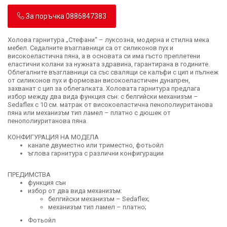
За поръчка 0886847383
Холова гарнитура „Стефани“ – луксозна, модерна и стилна мека
мебел. Седалните възглавници са от силиконов пух и
високоеластична пяна, а в основата си има гъсто преплетени
еластични колани за нужната здравина, гарантирана в годините.
Облегалните възглавници са със свалящи се калъфи с цип и пълнеж
от силиконов пух и формован високоеластичен дунапрен,
захванат с цип за облегалката. Холовата гарнитура предлага
избор между два вида функция сън: с белгийски механизъм –
Sedaflex с 10 см. матрак от високоеластична пенополиуританова
пяна или механизъм тип ламел – платно с дюшек от
пенополиуританова пяна.
КОНФИГУРАЦИЯ НА МОДЕЛА
канапе двуместно или триместно, фотьойл
ъглова гарнитура с различни конфигурации
ПРЕДИМСТВА
функция сън
избор от два вида механизъм:
белгийски механизъм – Sedaflex;
механизъм тип ламел – платно;
Фотьойл