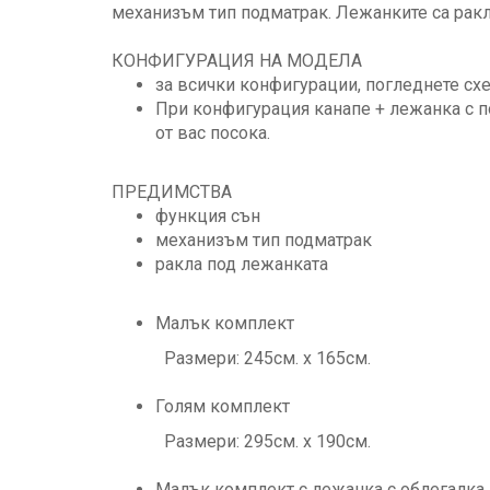
механизъм тип подматрак. Лежанките са ракли
КОНФИГУРАЦИЯ НА МОДЕЛА
за всички конфигурации, погледнете сх
При конфигурация канапе + лежанка с п
от вас посока.
ПРЕДИМСТВА
функция сън
механизъм тип подматрак
ракла под лежанката
Малък комплект
Размери: 245см. х 165см.
Голям комплект
Размери: 295см. х 190см.
Малък комплект с лежанка с облегалка