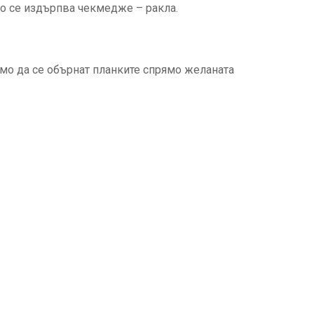
то се издърпва чекмедже – ракла.
амо да се обърнат планките спрямо желаната