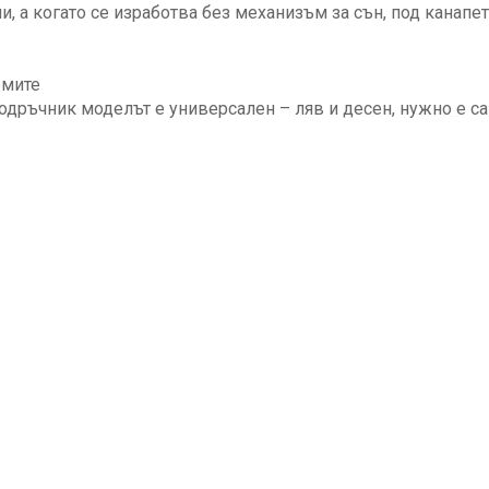
, а когато се изработва без механизъм за сън, под канапе
емите
одръчник моделът е универсален – ляв и десен, нужно е с