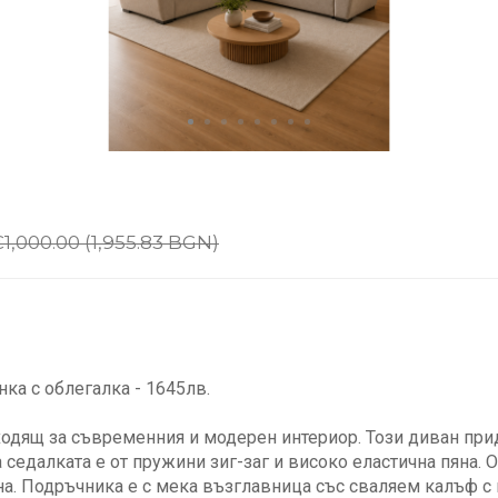
1,000.00 (1,955.83 BGN)
ка с облегалка - 1645лв.
дходящ за съвременния и модерен интериор. Този диван при
седалката е от пружини зиг-заг и високо еластична пяна.
а. Подръчника е с мека възглавница със сваляем калъф с ц