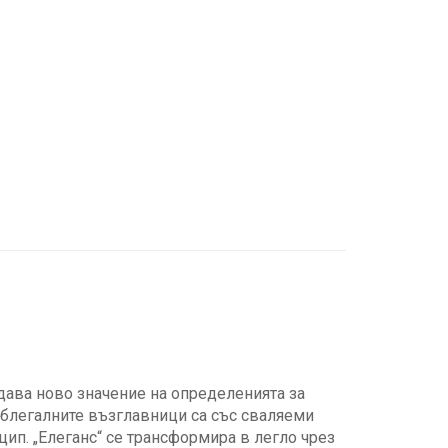
дава ново значение на определенията за
 Облегалните възглавници са със сваляеми
ип. „Елеганс“ се трансформира в легло чрез