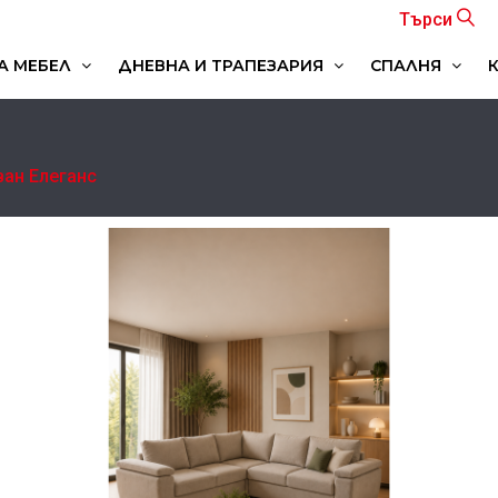
Търси
А МЕБЕЛ
ДНЕВНА И ТРАПЕЗАРИЯ
СПАЛНЯ
МОДУЛНИ СИСТЕМИ ЗА ДНЕВНА
ТВ ШКАФОВЕ И МАЛКИ МЕБЕЛИ
МОДУЛНИ СИСТЕМИ ЗА СПАЛНЯ
ван Елеганс