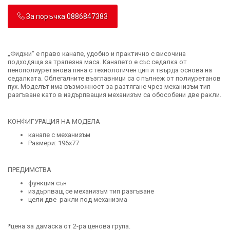
За поръчка 0886847383
„Фиджи“ е право канапе, удобно и практично с височина
подходяща за трапезна маса. Канапето е със седалка от
пенополиуретанова пяна с технологичен цип и твърда основа на
седалката. Облегалните възглавници са с пълнеж от полиуретанов
пух. Моделът има възможност за разтягане чрез механизъм тип
разгъване като в издърпващия механизъм са обособени две ракли.
КОНФИГУРАЦИЯ НА МОДЕЛА
канапе с механизъм
Размери: 196x77
ПРЕДИМСТВА
функция сън
издърпващ се механизъм тип разгъване
цели две ракли под механизма
*цена за дамаска от 2-ра ценова група.