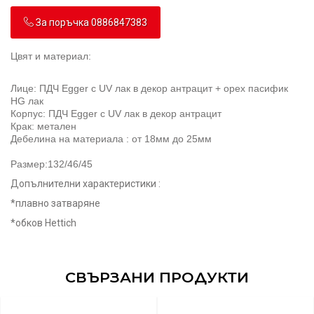
За поръчка 0886847383
Цвят и материал:
Лице:
ПДЧ Egger с UV лак в декор антрацит + орех пасифик
HG лак
Корпус:
ПДЧ Egger с UV лак в декор антрацит
Крак: метален
Дебелина на материала : от 18мм до 25мм
Размер:132/46/45
Допълнителни характеристики :
*плавно затваряне
*обков Hettich
СВЪРЗАНИ ПРОДУКТИ