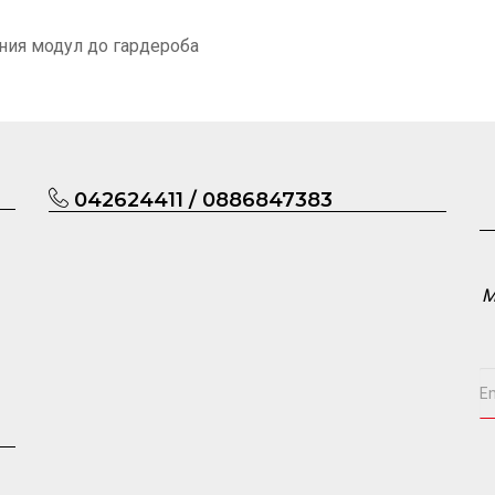
лния модул до гардероба
042624411 / 0886847383
М