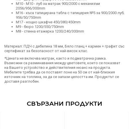
М10 - М10 - луб за матрак 900/2000 с механизъм
2056/956/300mm
М16 - къса тапицирана табла с тапицерия №5 за 900/2000 луб;
956/50/750mm
М17 - нощно шкафче 450/380/450mm
М9 - бюро 1200/550/750mm
М8 - стенна етажерка 1200/240/300mm
Материал: ПДЧ с дебелина 18 мм, Бяло гланц + кармен + графит със
сертификат за безопасност от най-висок клас.
*Цената не включва матрак, както и подматрачна рамка.
Възможни са разминавания между цветовете, които се показват
на Вашето устройство и действителния нюанс на продукта.
Мебелите трябва да се поставят поне на 50 см от най-близкия
източник на топлина, за да се запази целостта им. Продуктът се
доставя разглобен.
СВЪРЗАНИ ПРОДУКТИ