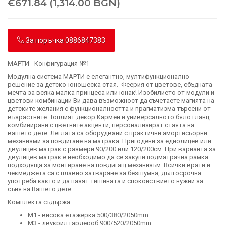
€671.84 (1,314.00 BGN)
За поръчка 0886847383
МАРТИ - Конфигурация №1
Модулна система МАРТИ е елегантно, мултифункционално
решение за детско-юношеска стая. Феерия от цветове, сбъдната
мечта за всяка малка принцеса или юнак! Изобилието от модули и
цветови комбинации Ви дава възможност да съчетаете магията на
детските желания с функционалността и прагматизма търсени от
възрастните. Топлият декор Кармен и универсалното бяло гланц,
комбинирани с цветните акценти, персонализират стаята на
вашето дете. Леглата са оборудвани с практични амортисьорни
механизми за повдигане на матрака. Пригодени за еднолицев или
двулицев матрак с размери 90/200 или 120/200см. При варианта за
двулицев матрак е необходимо да се закупи подматрачна рамка
подходяща за монтиране на повдигащ механизъм. Всички врати и
чекмеджета са с плавно затваряне за безшумна, дългосрочна
употреба както и да пазят тишината и спокойствието нужни за
съня на Вашето дете.
Комплекта съдържа:
М1 - висока етажерка 500/380/2050mm
М3 - двукрил гардероб 900/520/2050mm