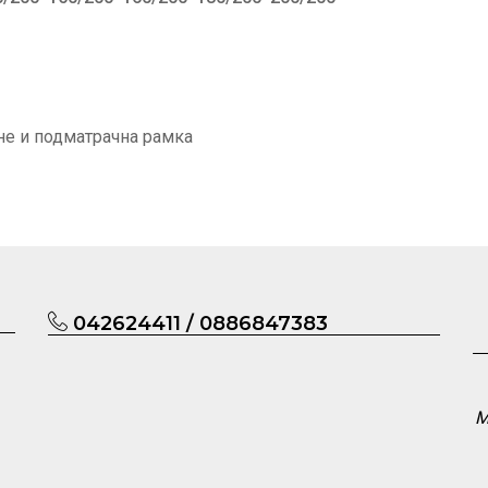
не и подматрачна рамка
042624411 / 0886847383
М