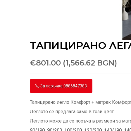
ТАПИЦИРАНО ЛЕГ
€801.00 (1,566.62 BGN)
За поръчка 0886847383
Тапицирано легло Комфорт + матрак Комфорт
Леглото се предлага само в този цвят
Леглото може да се поръча в размери за мат
90/190 90/200 100/200 120/200 140/190 14