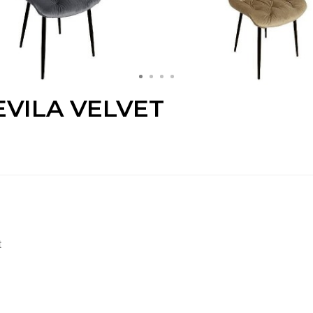
VILA VELVET
t