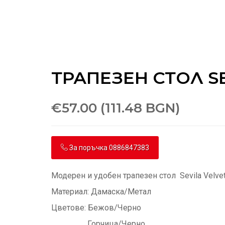
ТРАПЕЗЕН СТОЛ SE
€57.00 (111.48 BGN)
За поръчка 0886847383
Модерен и удобен трапезен стол Sevila Velve
Материал: Дамаска/Метал
Цветове: Бежов/Черно
Горчица/Черно