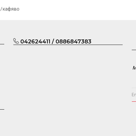
то/кафяво
042624411 / 0886847383
М