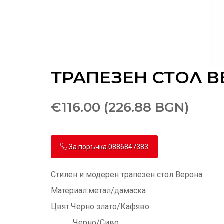
ТРАПЕЗЕН СТОЛ 
€116.00 (226.88 BGN)
За поръчка 0886847383
Стилен и модерен трапезен стол Верона.
Материал:метал/дамаска
Цвят:Черно злато/Кафяво
Черно/Сиво